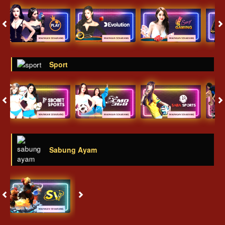
Sport
Sabung Ayam