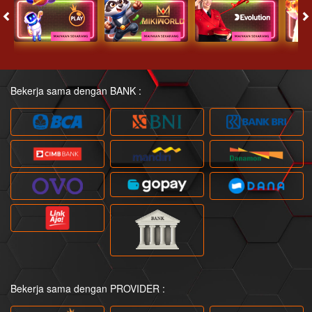
Bekerja sama dengan BANK :
Bekerja sama dengan PROVIDER :