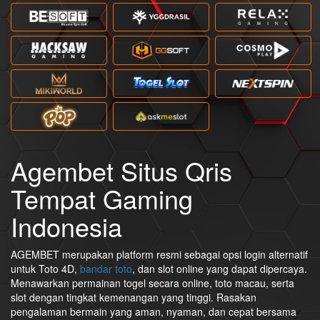
Agembet Situs Qris
Tempat Gaming
Indonesia
AGEMBET merupakan platform resmi sebagai opsi login alternatif
untuk Toto 4D,
bandar toto
, dan slot online yang dapat dipercaya.
Menawarkan permainan togel secara online, toto macau, serta
slot dengan tingkat kemenangan yang tinggi. Rasakan
pengalaman bermain yang aman, nyaman, dan cepat bersama